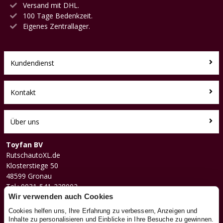
Versand mit DHL.
100 Tage Bedenkzeit.
Eigenes Zentrallager.
Kundendienst
Kontakt
Über uns
Toyfan BV
RutschautoXL.de
Klosterstiege 50
48599 Gronau
Tel.: 0031-541-228002
Facebook
Wir verwenden auch Cookies
Instagram
Cookies helfen uns, Ihre Erfahrung zu verbessern, Anzeigen und
Inhalte zu personalisieren und Einblicke in Ihre Besuche zu gewinnen.