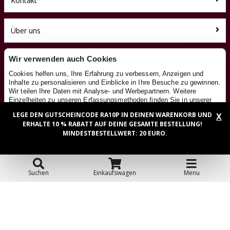
Kontakt
Über uns
Toyfan BV
Wir verwenden auch Cookies
RutschautoXL.de
Cookies helfen uns, Ihre Erfahrung zu verbessern, Anzeigen und
Klosterstiege 50
Inhalte zu personalisieren und Einblicke in Ihre Besuche zu gewinnen.
48599 Gronau
Wir teilen Ihre Daten mit Analyse- und Werbepartnern. Weitere
Tel.: 0031-541-228002
Einzelheiten zu unseren Erfassungsmethoden finden Sie in unserer
Facebook
Cookie-Richtlinie
. Google verarbeitet die erhaltenen Daten gemäß
LEGE DEN GUTSCHEINCODE RA10P IN DEINEN WARENKORB UND
X
seiner eigenen
Datenschutzrichtlinie
.
Instagram
ERHALTE 10 % RABATT AUF DEINE GESAMTE BESTELLUNG!
Details
MINDESTBESTELLWERT: 20 EURO.
OK
© 2026 Toyfan BV
Allgemeine Geschäftsbedingungen
Haftungsausschluss
Datenschutz
Cookies
Suchen
Einkaufswagen
Menu