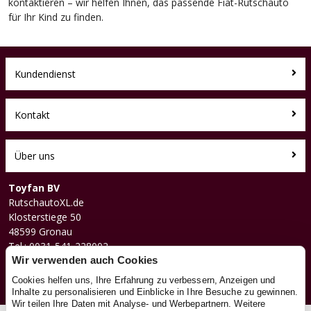
kontaktieren – wir helfen Ihnen, das passende Fiat-Rutschauto
für Ihr Kind zu finden.
Kundendienst
Kontakt
Über uns
Toyfan BV
RutschautoXL.de
Klosterstiege 50
48599 Gronau
Tel.: 0031-541-228002
Facebook
Wir verwenden auch Cookies
Instagram
Cookies helfen uns, Ihre Erfahrung zu verbessern, Anzeigen und
Inhalte zu personalisieren und Einblicke in Ihre Besuche zu gewinnen.
Wir teilen Ihre Daten mit Analyse- und Werbepartnern. Weitere