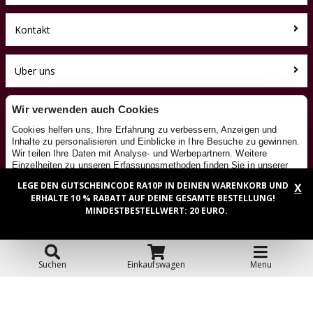
Kontakt
Über uns
Toyfan BV
Wir verwenden auch Cookies
RutschautoXL.de
Cookies helfen uns, Ihre Erfahrung zu verbessern, Anzeigen und
Klosterstiege 50
Inhalte zu personalisieren und Einblicke in Ihre Besuche zu gewinnen.
48599 Gronau
Wir teilen Ihre Daten mit Analyse- und Werbepartnern. Weitere
Tel.: 0031-541-228002
Einzelheiten zu unseren Erfassungsmethoden finden Sie in unserer
Facebook
Cookie-Richtlinie
. Google verarbeitet die erhaltenen Daten gemäß
LEGE DEN GUTSCHEINCODE RA10P IN DEINEN WARENKORB UND
X
seiner eigenen
Datenschutzrichtlinie
.
Instagram
ERHALTE 10 % RABATT AUF DEINE GESAMTE BESTELLUNG!
Details
MINDESTBESTELLWERT: 20 EURO.
OK
© 2026 Toyfan BV
Allgemeine Geschäftsbedingungen
Haftungsausschluss
Datenschutz
Cookies
Suchen
Einkaufswagen
Menu