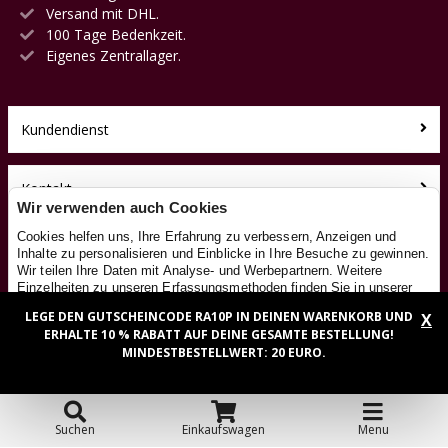
Versand mit DHL.
100 Tage Bedenkzeit.
Eigenes Zentrallager.
Kundendienst
Kontakt
Wir verwenden auch Cookies
Cookies helfen uns, Ihre Erfahrung zu verbessern, Anzeigen und
Über uns
Inhalte zu personalisieren und Einblicke in Ihre Besuche zu gewinnen.
Wir teilen Ihre Daten mit Analyse- und Werbepartnern. Weitere
Einzelheiten zu unseren Erfassungsmethoden finden Sie in unserer
Toyfan BV
Cookie-Richtlinie
. Google verarbeitet die erhaltenen Daten gemäß
RutschautoXL.de
LEGE DEN GUTSCHEINCODE RA10P IN DEINEN WARENKORB UND
X
seiner eigenen
Datenschutzrichtlinie
.
Klosterstiege 50
ERHALTE 10 % RABATT AUF DEINE GESAMTE BESTELLUNG!
Details
MINDESTBESTELLWERT: 20 EURO.
OK
48599 Gronau
Tel.: 0031-541-228002
Facebook
Instagram
Suchen
Einkaufswagen
Menu